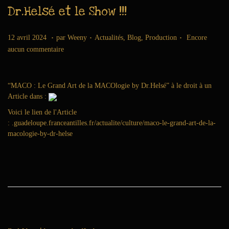
Dr.Helsé et le Show !!!
i
o
n
.
.
.
Publié le
6
Publié dans
12 avril 2024
par
Weeny
Actualités
,
Blog
,
Production
Encore
a
aucun commentaire
o
û
t
“MACO : Le Grand Art de la MACOlogie by Dr.Helsé” à le droit à un
2
Article dans :
0
2
Voici le lien de l'Article
6
:
.guadeloupe.franceantilles.fr/actualite/culture/maco-le-grand-art-de-la-
macologie-by-dr-helse
P
N
P
u
r
b
o
a
l
c
i
h
c
a
v
a
i