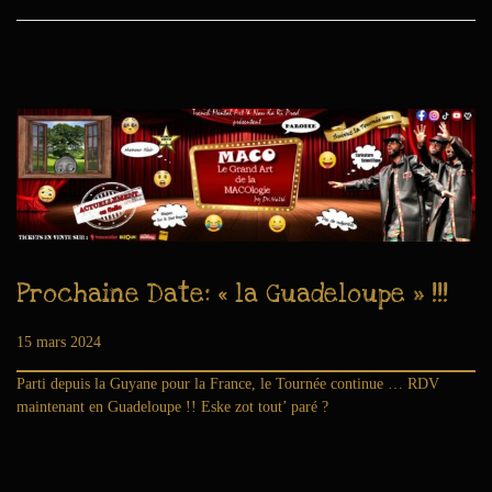
Prochaine Date: « la Guadeloupe » !!!
Publié le
15 mars 2024
6
j
Parti depuis la Guyane pour la France, le Tournée continue … RDV
u
maintenant en Guadeloupe !! Eske zot tout’ paré ?
i
n
2
0