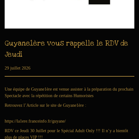
i
o
n
Guyane1ère vous rappelle le RDV de
Jeudi
Publié le
29 juillet 2026
7
a
o
û
Une équipe de Guyane1ère est venue assister à la préparation du prochain
t
Spectacle avec la répétition de certains Humoristes
2
Retrouvez l’Article sur le site de Guyane1ère
:
0
2
6
https://la1ere.franceinfo.fr/guyane/
RDV ce Jeudi 30 Juillet pour le Spécial Adult Only !!! Il n’y a bientôt
plus de places VIP !!!