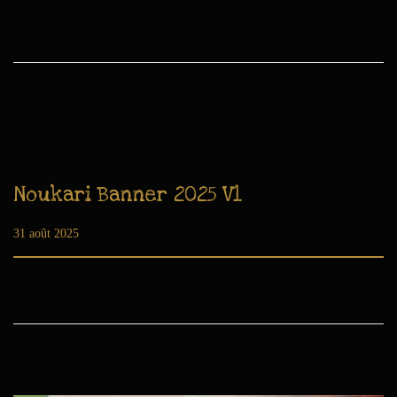
Noukari Banner 2025 V1
Publié le
31 août 2025
3
1
a
o
û
t
2
0
2