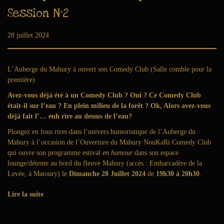
Session N°2
Publié le
28 juillet 2024
6
a
o
û
L’Auberge du Mahury à ouvert son Comedy Club (Salle comble pour la
t
première)
2
Avez-vous déjà été à un Comedy Club ? Oui ? Ce Comedy Club
0
était-il sur l’eau ? En plein milieu de la forêt ? Ok, Alors avez-vous
2
déjà fait l’… euh rire au dessus de l’eau?
6
Plongez en fous rires dans l’univers humoristique de l’Auberge du
Mahury à l’occasion de l’Ouverture du Mahury NouKaRi Comedy Club
qui ouvre son programme estival
en humour
dans son espace
lounge/détente au bord du fleuve Mahury (accès : Embarcadère de la
Levée, à Matoury) le
Dimanche 28 Juillet 2024
de
19h30 à 20h30
.
Lire la suite