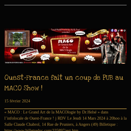
2
4
Ouest-France fait un coup de PUB au
MACO Show !
Publié le
15 février 2024
1
5
« MACO : Le Grand Art de la MACOlogie by Dr.Helsé » dans
f
l’infolocale de Ouest-France ! j RDV Le Jeudi 14 Mars 2024 à 20hoo à la
é
Salle Claude Chabrol, 14 Rue de Pruniers, à Angers (49) Billetique :
v
https://www.billetreduc.com/335897/evt.htm