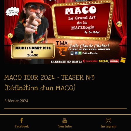
MACO TOUR 2024 – TEASER N°3
(Définition d’un MACO)
Publié le
3 février 2024
6
a
o
û
t
Facebook
YouTube
Instagram