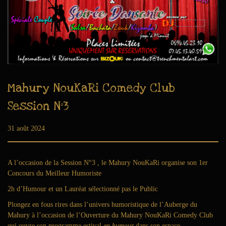
Mahury NouKaRi Comedy Club
Session N°3
Publié le
31 août 2024
6
a
o
û
A l’occasion de la Session N°3 , le Mahury NouKaRi organise son 1er
t
Concours du Meilleur Humoriste
2
2h d’Humour et un Lauréat sélectionné pas le Public
0
2
Plongez en fous rires dans l’univers humoristique de l’Auberge du
6
Mahury à l’occasion de l’Ouverture du Mahury NouKaRi Comedy Club
qui ouvre son programme estival
en humour
dans son espace