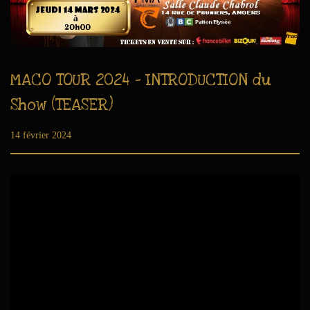
MACO TOUR 2024 – INTRODUCTION du
Show (TEASER)
Publié le
14 février 2024
6
a
o
û
t
2
0
2
6