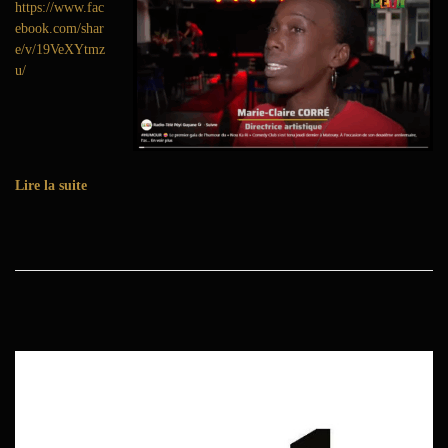
https://www.fac
6
ebook.com/shar
e/v/19VeXYtmz
u/
Lire la suite