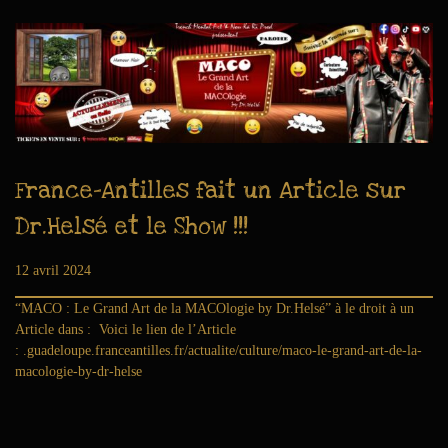
r
e
2
0
2
4
France-Antilles fait un Article sur
Dr.Helsé et le Show !!!
Publié le
12 avril 2024
6
a
“MACO : Le Grand Art de la MACOlogie by Dr.Helsé” à le droit à un
o
Article dans : Voici le lien de l’Article
û
: .guadeloupe.franceantilles.fr/actualite/culture/maco-le-grand-art-de-la-
t
macologie-by-dr-helse
2
0
2
6