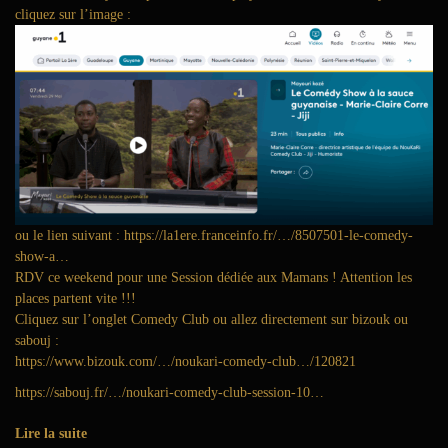
6
cliquez sur l’image :
ou le lien suivant :
https://la1ere.franceinfo.fr/…/8507501-le-comedy-
show-a…
RDV ce weekend pour une Session dédiée aux Mamans ! Attention les
places partent vite !!!
Cliquez sur l’onglet Comedy Club ou allez directement sur bizouk ou
sabouj :
https://www.bizouk.com/…/noukari-comedy-club…/120821
https://sabouj.fr/…/noukari-comedy-club-session-10…
Lire la suite