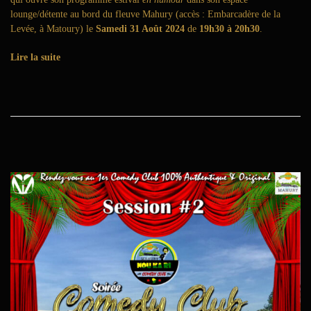
lounge/détente au bord du fleuve Mahury (accès : Embarcadère de la
Levée, à Matoury) le
Samedi 31 Août 2024
de
19h30 à 20h30
.
Lire la suite