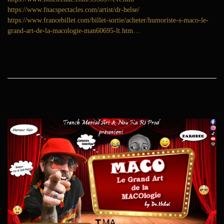
r
https://www.fnacspectacles.com/artist/dr-helse/
i
https://www.francebillet.com/billet-sortie/acheter/humoriste-s-maco-le-
e
grand-art-de-la-macologie-man60695-lt.htm…
r
2
0
2
4