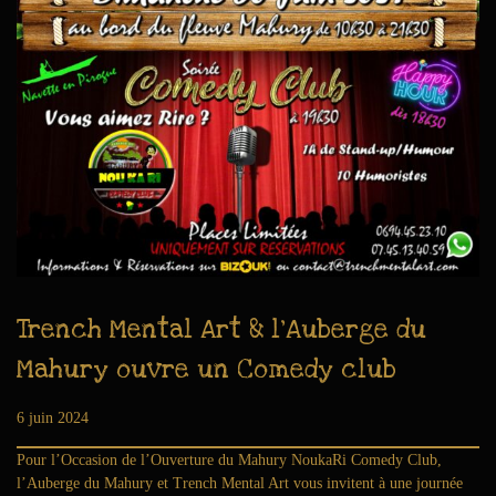
Trench Mental Art & l’Auberge du
Mahury ouvre un Comedy club
Publié le
6 juin 2024
6
j
Pour l’Occasion de l’Ouverture du Mahury NoukaRi Comedy Club,
u
l’Auberge du Mahury et Trench Mental Art vous invitent à une journée
i