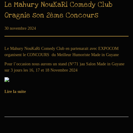
Le Mahury NouKaRi Comedy Club
Oragnie son 2ème Concours
Publié le
30 novembre 2024
6
a
o
û
Le Mahury NouKaRi Comedy Club en partenarait avec EXPOCOM
t
organisent le CONCOURS du Meilleur Humoriste Made in Guyane
2
Pour l’occasion nous aurons un stand (N°71 )au Salon Made in Guyane
0
sur 3 jours les 16, 17 et 18 Novembre 2024
2
6
Lire la suite