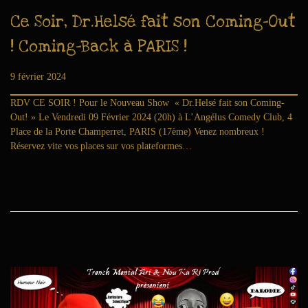
Ce Soir, Dr.Helsé fait son Coming-Out
! Coming-Back à PARIS !
Publié le
9 février 2024
1
5
RDV CE SOIR ! Pour le Nouveau Show « Dr.Helsé fait son Coming-
f
Out! » Le Vendredi 09 Février 2024 (20h) à L’Angélus Comedy Club, 4
é
Place de la Porte Champerret, PARIS (17ème) Venez nombreux !
v
Réservez vite vos places sur vos plateformes…
r
i
e
r
2
0
2
4