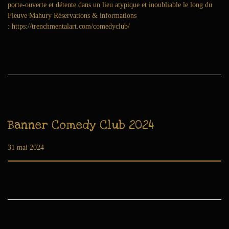
porte-ouverte et détente dans un lieu atypique et inoubliable le long du
n
Fleuve Mahury Réservations & informations
2
: https://trenchmentalart.com/comedyclub/
0
2
4
Banner Comedy Club 2024
Publié le
31 mai 2024
3
0
n
o
v
e
m
b