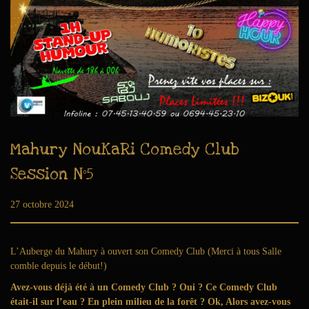
Mahury NouKaRi Comedy Club
Session N°5
Publié le
27 octobre 2024
6
a
o
û
L’Auberge du Mahury à ouvert son Comedy Club (Merci à tous Salle
t
comble depuis le début!)
2
Avez-vous déjà été à un Comedy Club ? Oui ? Ce Comedy Club
0
était-il sur l’eau ? En plein milieu de la forêt ? Ok, Alors avez-vous
2