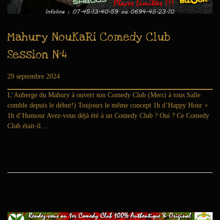
Mahury NouKaRi Comedy Club
Session N°4
Publié le
29 septembre 2024
6
a
L’Auberge du Mahury à ouvert son Comedy Club (Merci à tous Salle
o
comble depuis le début!) Toujours le même concept 1h d’Happy Hour +
û
1h d’Humour Avez-vous déjà été à un Comedy Club ? Oui ? Ce Comedy
t
Club était-il…
2
0
2
6