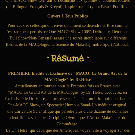
One-MACO Show Délirant & Détonnant aux rythmes et couleurs locales
(en Bilingue: Français & Kréyol), inspiré par le style « Pawol Pou Ri ».
Ouvert à Tous Publics
Pour ceux et celles qui ont envie ou aiment se détendre et Rire comme
c'est rarement permis, ce One-MACO Show 100% Délirant et Détonnant
(Full Show/Non-Censuré) assure une soirée inoubliable sur différents
thèmes de la MACOlogie, la Science du Makrélaj, notre Sport National.
~ Résumé ~
PREMIERE Inédite et Exclusive de "MACO: Le Grand Art de la
MACOlogie" by Dr.Helsé
Actuellement en tournée pour la Première fois en France avec
"MACO:Le Grand Art de la MACOlogie" by Dr. Helsé, découvrez en
Exclusivité le Dr. Helsé, un professeur déjanté et un brin loufoque dans le
One-MACO Show, un Spectacle/ Humour/Stand-Up inédit et original,
une Caricature Scientifique qui parodie plus d'une dizaine de domaines
scientifiques sur notre Discipline Olympique: l'Art du Makrélaj et du
Commérage.
Le Dr. Helsé, qui débarque des Amériques, vous invite à voyager sur des